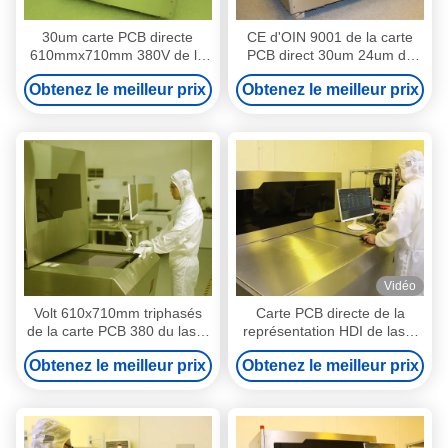
30um carte PCB directe
CE d'OIN 9001 de la carte
610mmx710mm 380V de la
PCB direct 30um 24um de
représentation HDI triphasés
l'équipement HDI de
Obtenez le meilleur prix
Obtenez le meilleur prix
représentation de laser de
FPC
Vidéo
Volt 610x710mm triphasés
Carte PCB directe de la
de la carte PCB 380 du laser
représentation HDI de laser
HDI de LD
380 volts de triphasée
Obtenez le meilleur prix
Obtenez le meilleur prix