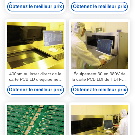
représentation de laser de la
0.05mm-3.5mm de
Obtenez le meilleur prix
Obtenez le meilleur prix
carte PCB HDI FPC
représentation
400nm au laser direct de la
Équipement 30um 380V de
carte PCB LD d'équipement
la carte PCB LDI de HDI FPC
de représentation du laser
triphasé
Obtenez le meilleur prix
Obtenez le meilleur prix
410nm