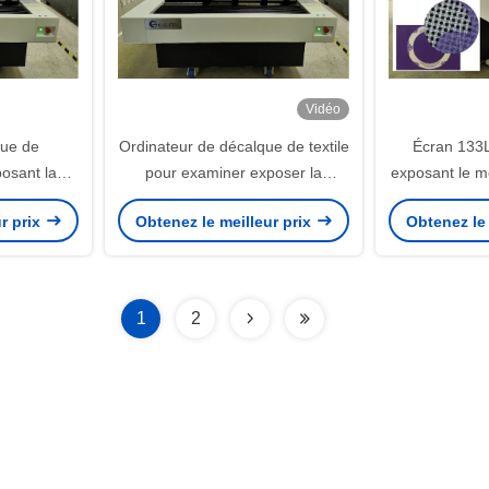
Vidéo
que de
Ordinateur de décalque de textile
Écran 133L
sant la
pour examiner exposer la
exposant le 
200
machine 2540dpi
m
r prix
Obtenez le meilleur prix
Obtenez le 
1
2