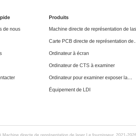
pide
Produits
s de nous
Machine directe de représentation de la
Carte PCB directe de représentation de
laser
s
Ordinateur à écran
Ordinateur de CTS à examiner
ntacter
Ordinateur pour examiner exposer la
machine
Équipement de LDI
 Machine directe de représentation de laser Le fournisseur. 2021-2026