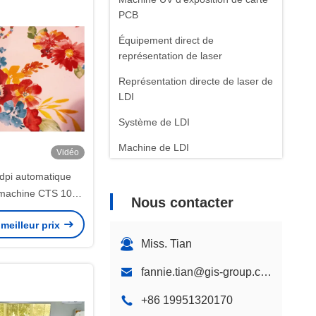
PCB
Équipement direct de
représentation de laser
Représentation directe de laser de
LDI
Système de LDI
Machine de LDI
Vidéo
dpi automatique
 machine CTS 100
Nous contacter
220V
meilleur prix
Miss. Tian
fannie.tian@gis-group.com.cn
+86 19951320170