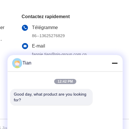
Contactez rapidement
ser
Télégramme
86--13625276829
E-mail
fannie.tian@gis-group.com.cn
Tian
Adresse
Plancher 2, bâtiment 2, bâtiment de Ruijing,
No.868, route du sud de Jinshan, ville de
Mudu, secteur de Wuzhong, Suzhou
12:42 PM
Good day, what product are you looking 
for?
 Jiangsu GIS Laser Technologies Inc., Tous les droits réservés.