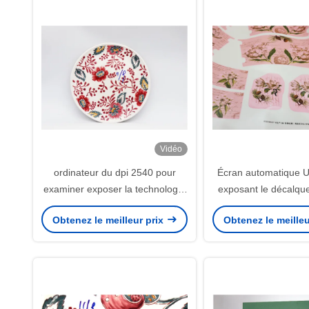
Vidéo
ordinateur du dpi 2540 pour
Écran automatique U
examiner exposer la technologie
exposant le décalque
de DLP de la machine 133LPI
de la machine 2
Obtenez le meilleur prix
Obtenez le meilleu
DMD