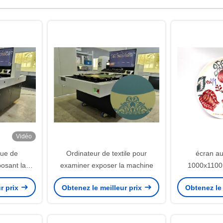
Vidéo
que de
Ordinateur de textile pour
écran a
sant la
examiner exposer la machine
1000x1100
machine pou
r prix
Obtenez le meilleur prix
Obtenez le 