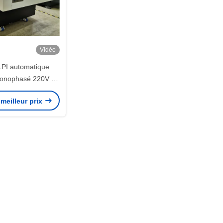
Vidéo
PI automatique
monophasé 220V de
achine
meilleur prix