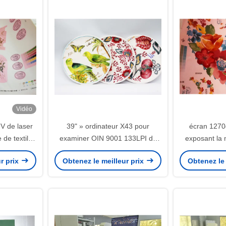
Vidéo
V de laser
39" » ordinateur X43 pour
écran 1270
 de textile
examiner OIN 9001 133LPI de
exposant la
540dpi
machine
r prix
Obtenez le meilleur prix
Obtenez le 