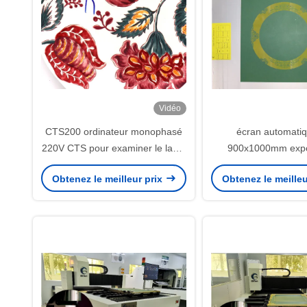
Vidéo
CTS200 ordinateur monophasé
écran automati
220V CTS pour examiner le laser
900x1000mm expo
UV
machine pour le 
Obtenez le meilleur prix
Obtenez le meilleu