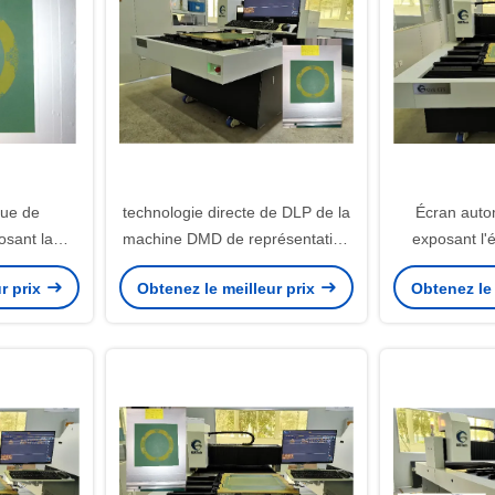
que de
technologie directe de DLP de la
Écran auto
sant la
machine DMD de représentation
exposant l'
décalque
de laser de 400x400mm
machine
r prix
Obtenez le meilleur prix
Obtenez le 