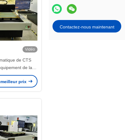
Contactez-nous maintenant
Vidéo
matique de CTS
équipement de la
 25-45mm LDI
meilleur prix