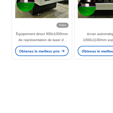
Vidéo
Équipement direct 900x1000mm
écran automati
de représentation de laser du
1000x1100mm expo
textile 1270dpi
machine CTS
Obtenez le meilleur prix
Obtenez le meilleu