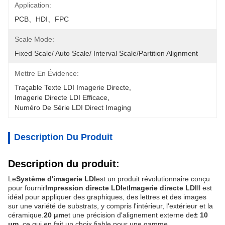
Application:
PCB、HDI、FPC
Scale Mode:
Fixed Scale/ Auto Scale/ Interval Scale/Partition Alignment
Mettre En Évidence:
Traçable Texte LDI Imagerie Directe
, 
Imagerie Directe LDI Efficace
, 
Numéro De Série LDI Direct Imaging
Description Du Produit
Description du produit:
Le
Système d'imagerie LDI
est un produit révolutionnaire conçu
pour fournir
Impression directe LDI
et
Imagerie directe LDI
Il est
idéal pour appliquer des graphiques, des lettres et des images
sur une variété de substrats, y compris l'intérieur, l'extérieur et la
céramique.
20 μm
et une précision d'alignement externe de
± 10
μm
, ce qui en fait un choix fiable pour une gamme