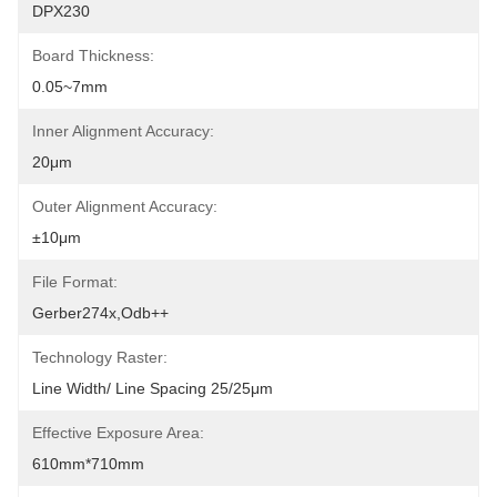
DPX230
Board Thickness:
0.05~7mm
Inner Alignment Accuracy:
20μm
Outer Alignment Accuracy:
±10μm
File Format:
Gerber274x,odb++
Technology Raster:
Line Width/ Line Spacing 25/25μm
Effective Exposure Area:
610mm*710mm