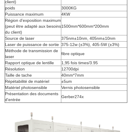
client)
poids
3000KG
Puissance maximum
4KW
Région d'exposition maximum
(peut être adapté aux besoins
1500mm*600mm*200mm
du client)
Source de laser
375nm±10nm, 405nm±10nm
Laser de puissance de sortie
375-12w (±3%), 405-5W (±3%)
Méthode de transmission de
fibre optique
laser
Rapport optique de lentille
1,95 fois times/3.95
Résolution
12700dpi
Taille de tache
40mm*7mm
Répétabilité de matériel
±5um
Matériel photosensible
Vernis photosensible
Présentation des documents
Gerber274x
d'entrée