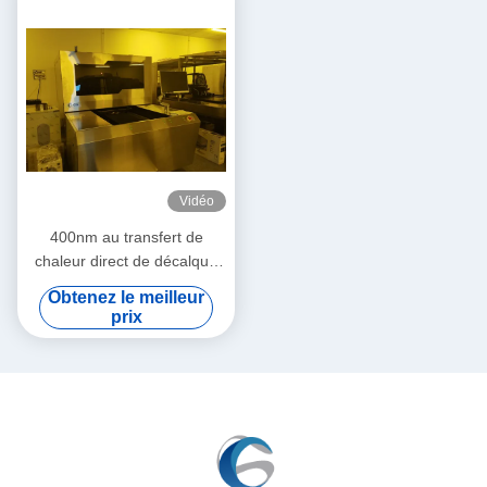
Vidéo
400nm au transfert de
chaleur direct de décalque
de la représentation 133LPI
Obtenez le meilleur
du laser 410nm
prix