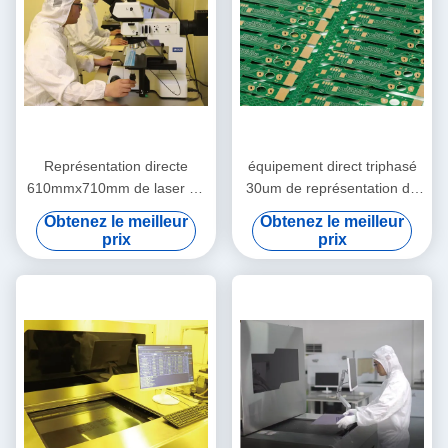
Représentation directe
équipement direct triphasé
610mmx710mm de laser de
30um de représentation de
HDI FPC LDI pour la diverse
laser de 380V LDI
Obtenez le meilleur
Obtenez le meilleur
carte PCB multicouche
prix
prix