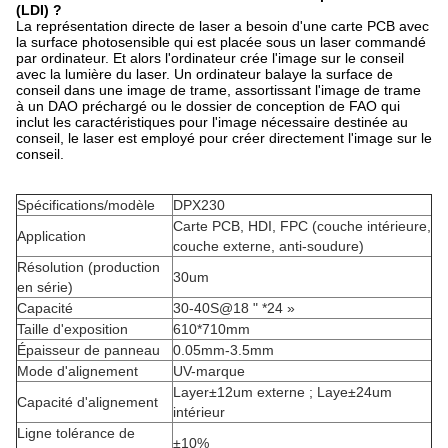
(LDI) ?
La représentation directe de laser a besoin d'une carte PCB avec
la surface photosensible qui est placée sous un laser commandé
par ordinateur. Et alors l'ordinateur crée l'image sur le conseil
avec la lumière du laser. Un ordinateur balaye la surface de
conseil dans une image de trame, assortissant l'image de trame
à un DAO préchargé ou le dossier de conception de FAO qui
inclut les caractéristiques pour l'image nécessaire destinée au
conseil, le laser est employé pour créer directement l'image sur le
conseil.
Spécifications/modèle
DPX230
Carte PCB, HDI, FPC (couche intérieure,
Application
couche externe, anti-soudure)
Résolution (production
30um
en série)
Capacité
30-40S@18 " *24 »
Taille d'exposition
610*710mm
Épaisseur de panneau
0.05mm-3.5mm
Mode d'alignement
UV-marque
Layer±12um externe ; Laye±24um
Capacité d'alignement
intérieur
Ligne tolérance de
±10%