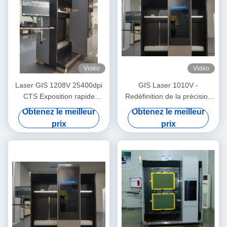
Vidéo
Vidéo
Laser GIS 1208V 25400dpi
GIS Laser 1010V -
CTS Exposition rapide
Redéfinition de la précision
verticale de précision dans
dans l'imagerie d'ordinateur
Obtenez le meilleur
Obtenez le meilleur
l'imagerie d'ordinateur à
à écran
prix
prix
écran