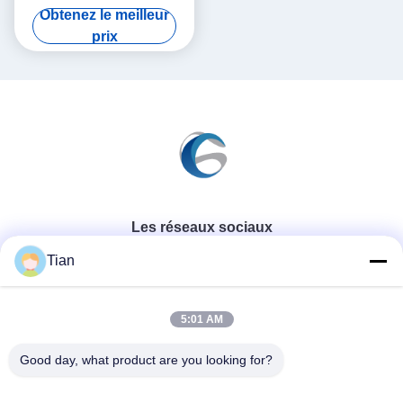
2540 dpi GIS Laser
Obtenez le meilleur
CTS1010M
prix
Les réseaux sociaux
Tian
Contactez rapidement
5:01 AM
Télégramme
Good day, what product are you looking for?
86--13625276829