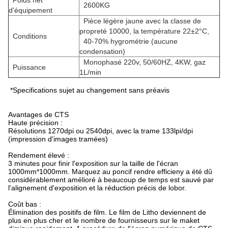
Poids net
2600KG
d'équipement
Pièce légère jaune avec la classe de
propreté 10000, la température 22±2°C,
Conditions
40-70% hygrométrie (aucune
condensation)
Monophasé 220v, 50/60HZ, 4KW, gaz
Puissance
1L/min
*Specifications sujet au changement sans préavis
Avantages de CTS
Haute précision :
Résolutions 1270dpi ou 2540dpi, avec la trame 133lpi/dpi
(impression d'images tramées)
Rendement élevé :
3 minutes pour finir l'exposition sur la taille de l'écran
1000mm*1000mm. Marquez au poncif rendre efficieny a été dû
considérablement amélioré à beaucoup de temps est sauvé par
l'alignement d'exposition et la réduction précis de lobor.
Coût bas :
Élimination des positifs de film. Le film de Litho deviennent de
plus en plus cher et le nombre de fournisseurs sur le maket