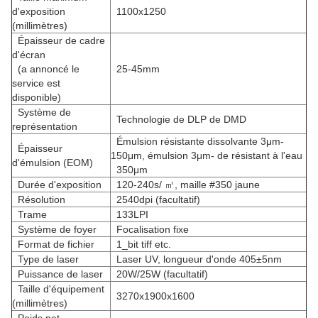
d'exposition
1100x1250
(millimètres)
Épaisseur de cadre
d'écran
(a annoncé le
25-45mm
service est
disponible)
Système de
Technologie de DLP de DMD
représentation
Émulsion résistante dissolvante 3μm-
Épaisseur
150μm, émulsion 3μm- de résistant à l'eau
d'émulsion (EOM)
350μm
Durée d'exposition
120-240s/ ㎡, maille #350 jaune
Résolution
2540dpi (facultatif)
Trame
133LPI
Système de foyer
Focalisation fixe
Format de fichier
1_bit tiff etc.
Type de laser
Laser UV, longueur d'onde 405±5nm
Puissance de laser
20W/25W (facultatif)
Taille d'équipement
3270x1900x1600
(millimètres)