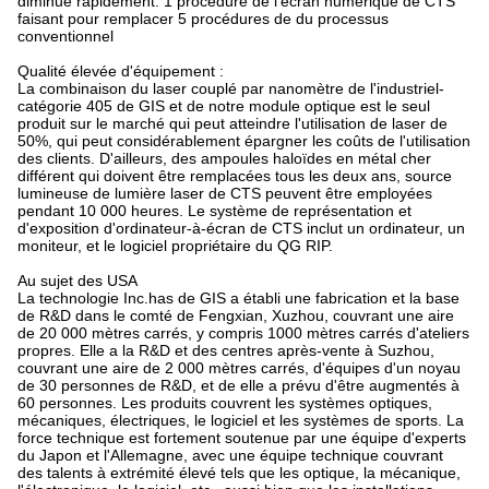
diminue rapidement. 1 procédure de l'écran numérique de CTS
faisant pour remplacer 5 procédures de du processus
conventionnel
Qualité élevée d'équipement :
La combinaison du laser couplé par nanomètre de l'industriel-
catégorie 405 de GIS et de notre module optique est le seul
produit sur le marché qui peut atteindre l'utilisation de laser de
50%, qui peut considérablement épargner les coûts de l'utilisation
des clients. D'ailleurs, des ampoules haloïdes en métal cher
différent qui doivent être remplacées tous les deux ans, source
lumineuse de lumière laser de CTS peuvent être employées
pendant 10 000 heures. Le système de représentation et
d'exposition d'ordinateur-à-écran de CTS inclut un ordinateur, un
moniteur, et le logiciel propriétaire du QG RIP.
Au sujet des USA
La technologie Inc.has de GIS a établi une fabrication et la base
de R&D dans le comté de Fengxian, Xuzhou, couvrant une aire
de 20 000 mètres carrés, y compris 1000 mètres carrés d'ateliers
propres. Elle a la R&D et des centres après-vente à Suzhou,
couvrant une aire de 2 000 mètres carrés, d'équipes d'un noyau
de 30 personnes de R&D, et de elle a prévu d'être augmentés à
60 personnes. Les produits couvrent les systèmes optiques,
mécaniques, électriques, le logiciel et les systèmes de sports. La
force technique est fortement soutenue par une équipe d'experts
du Japon et l'Allemagne, avec une équipe technique couvrant
des talents à extrémité élevé tels que les optique, la mécanique,