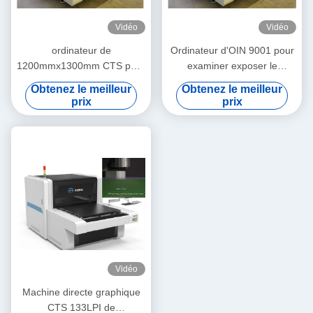
Vidéo
Vidéo
ordinateur de
Ordinateur d'OIN 9001 pour
1200mmx1300mm CTS pour
examiner exposer le
examiner l'ajustement
décalque de textile de
Obtenez le meilleur
Obtenez le meilleur
automatique
machine
prix
prix
Vidéo
Machine directe graphique
CTS 133LPI de