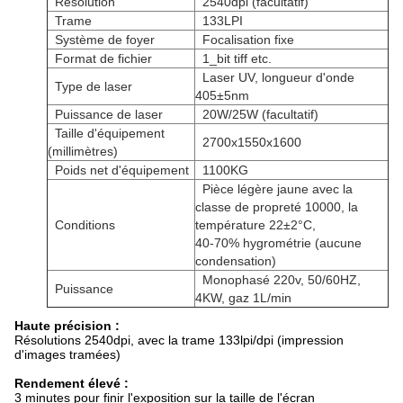
Résolution
2540dpi (facultatif)
Trame
133LPI
Système de foyer
Focalisation fixe
Format de fichier
1_bit tiff etc.
Laser UV, longueur d'onde
Type de laser
405±5nm
Puissance de laser
20W/25W (facultatif)
Taille d'équipement
2700x1550x1600
(millimètres)
Poids net d'équipement
1100KG
Pièce légère jaune avec la
classe de propreté 10000, la
Conditions
température 22±2°C,
40-70% hygrométrie (aucune
condensation)
Monophasé 220v, 50/60HZ,
Puissance
4KW, gaz 1L/min
Haute précision :
Résolutions 2540dpi, avec la trame 133lpi/dpi (impression
d'images tramées)
Rendement élevé :
3 minutes pour finir l'exposition sur la taille de l'écran