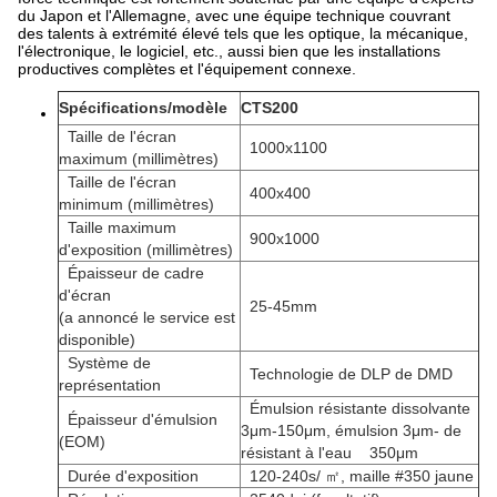
du Japon et l'Allemagne, avec une équipe technique couvrant
des talents à extrémité élevé tels que les optique, la mécanique,
l'électronique, le logiciel, etc., aussi bien que les installations
productives complètes et l'équipement connexe.
Spécifications/modèle
CTS200
Taille de l'écran
1000x1100
maximum (millimètres)
Taille de l'écran
400x400
minimum (millimètres)
Taille maximum
900x1000
d'exposition (millimètres)
Épaisseur de cadre
d'écran
25-45mm
(a annoncé le service est
disponible)
Système de
Technologie de DLP de DMD
représentation
Émulsion résistante dissolvante
Épaisseur d'émulsion
3μm-150μm, émulsion 3μm- de
(EOM)
résistant à l'eau 350μm
Durée d'exposition
120-240s/ ㎡, maille #350 jaune