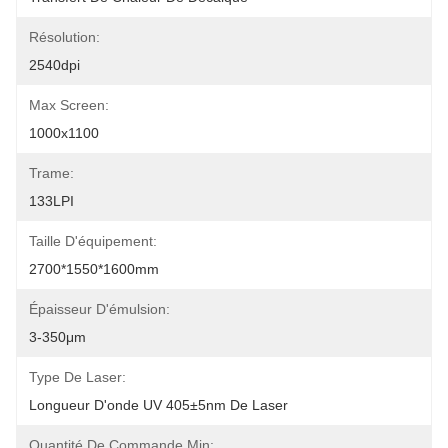
Résolution:
2540dpi
Max Screen:
1000x1100
Trame:
133LPI
Taille D'équipement:
2700*1550*1600mm
Épaisseur D'émulsion:
3-350μm
Type De Laser:
Longueur D'onde UV 405±5nm De Laser
Quantité De Commande Min: