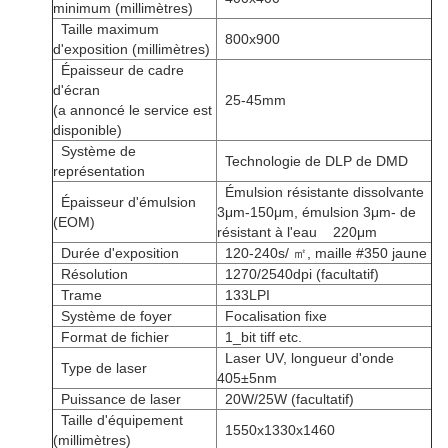
minimum (millimètres)
Taille maximum
800x900
d'exposition (millimètres)
Épaisseur de cadre
d'écran
25-45mm
(a annoncé le service est
disponible)
Système de
Technologie de DLP de DMD
représentation
Émulsion résistante dissolvante
Épaisseur d'émulsion
3μm-150μm, émulsion 3μm- de
(EOM)
résistant à l'eau 220μm
Durée d'exposition
120-240s/ ㎡, maille #350 jaune
Résolution
1270/2540dpi (facultatif)
Trame
133LPI
Système de foyer
Focalisation fixe
Format de fichier
1_bit tiff etc.
Laser UV, longueur d'onde
Type de laser
405±5nm
Puissance de laser
20W/25W (facultatif)
Taille d'équipement
1550x1330x1460
(millimètres)