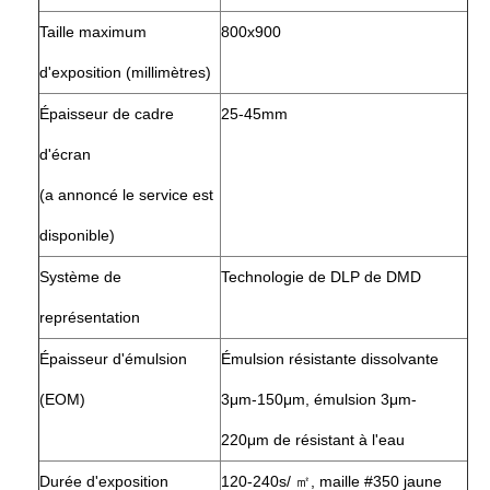
Taille maximum
800x900
d'exposition (millimètres)
Épaisseur de cadre
25-45mm
d'écran
(a annoncé le service est
disponible)
Système de
Technologie de DLP de DMD
représentation
Épaisseur d'émulsion
Émulsion résistante dissolvante
(EOM)
3μm-150μm, émulsion 3μm-
220μm de résistant à l'eau
Durée d'exposition
120-240s/ ㎡, maille #350 jaune